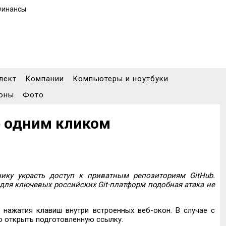
Финансы
лект
Компании
Компьютеры и ноутбуки
оны
Фото
b одним кликом
ку украсть доступ к приватным репозиториям GitHub.
 для ключевых российских Git-платформ подобная атака не
л нажатия клавиш внутри встроенных веб-окон. В случае с
но открыть подготовленную ссылку.