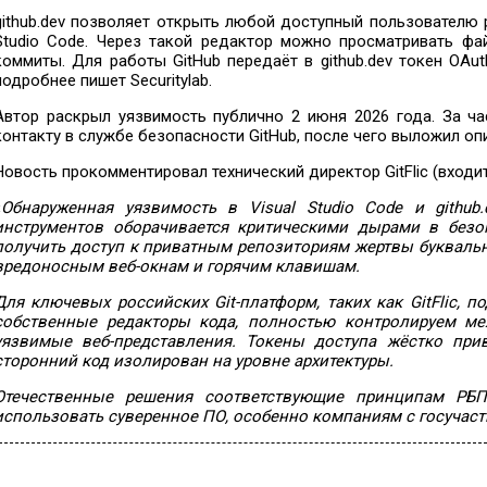
github.dev позволяет открыть любой доступный пользователю р
Studio Code. Через такой редактор можно просматривать фа
коммиты. Для работы GitHub передаёт в github.dev токен OAu
подробнее пишет Securitylab.
Автор раскрыл уязвимость публично 2 июня 2026 года. За ч
контакту в службе безопасности GitHub, после чего выложил опи
Новость прокомментировал технический директор GitFlic (входит
«
Обнаруженная уязвимость в Visual Studio Code и github
инструментов оборачивается критическими дырами в безо
получить доступ к приватным репозиториям жертвы буквально
вредоносным веб-окнам и горячим клавишам.
Для ключевых российских Git-платформ, таких как GitFlic,
собственные редакторы кода, полностью контролируем ме
уязвимые веб-представления. Токены доступа жёстко при
сторонний код изолирован на уровне архитектуры.
Отечественные решения соответствующие принципам РБ
использовать суверенное ПО, особенно компаниям с госучас