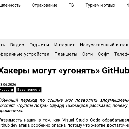
шленность
Страхование
ТВ
Туризм и отдых
сть
Видео
Гаджеты
Интернет
Искусственный интел
ферийные устройства
Планшеты
Сети
Софт
Телеф
Хакеры могут «угонять» GitHu
03.06.2026
Новости
Безопасность
Обычный переход по ссылке мог позволить злоумышленни
Эксперт «Группы Астра» Эдуард Тихомиров рассказал, почему
применима.
Уязвимость нашли в том, как Visual Studio Code обрабатыва
github.dev атака особенно опасна, потому что жертве достаточ